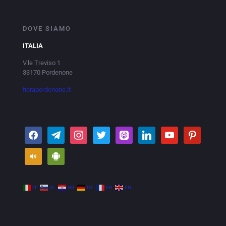
DOVE SIAMO
ITALIA
V.le Treviso 1
33170 Pordenone
fierapordenone.it
IT
SL
HR
DE
FR
EN