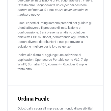
dedicate all’
installazione di PC
acquistati usati in fiera.
Questo offre un’opportunità unica per chi desidera
entrare nel mondo di
Linux
senza dover investire in
hardware nuovo.
I soci esperti di Pnlug saranno presenti per guidare gli
utenti attraverso il processo di installazione e
configurazione. Sarà presente un distro point per
chiavette USB multiboot, permettendo agli utenti di
testare diverse distribuzioni Linux per trovare la
soluzione migliore per le loro esigenze.
Inoltre alle distro si aggiunge una selezione di
applicazioni Opensource Portable come VLC, 7-zip,
WinFF, Sumatra PDF, Xournal++, Gpodder, Gimp, e
tanto altro…
Ordina Facile
Odoo: dalla sagra all’impresa, un mondo di possibilità!