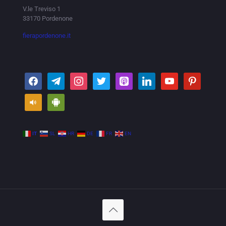
V.le Treviso 1
33170 Pordenone
fierapordenone.it
IT
SL
HR
DE
FR
EN