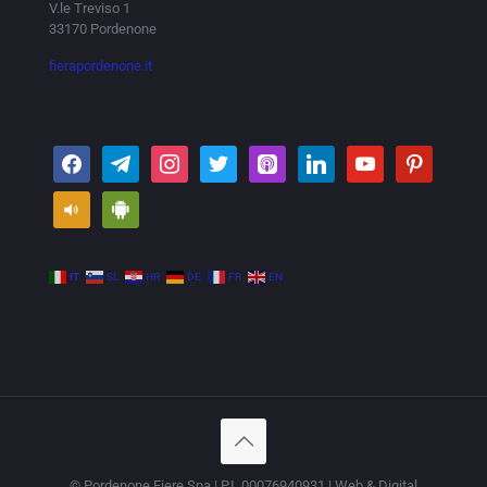
V.le Treviso 1
33170 Pordenone
fierapordenone.it
IT
SL
HR
DE
FR
EN
© Pordenone Fiere Spa | P.I. 00076940931 | Web & Digital